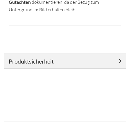
Gutachten
dokumentieren, da der Bezug zum
Untergrund im Bild erhalten bleibt.
Produktsicherheit
kostenloser Versand ab 200€ in DE
Persönliche
Beratung 20 Jahre Erfahrung
Anwendungsvideos
Soziale Medien