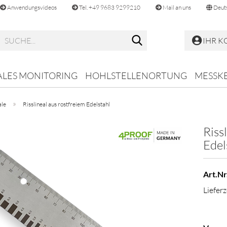
Anwendungsvideos
Tel. +49 9683 9299210
Mail an uns
Deut
Suche...
IHR 
ALES MONITORING
HOHLSTELLENORTUNG
MESSKE
»
ale
Risslineal aus rostfreiem Edelstahl
Riss
Edel
Art.Nr.
Lieferz