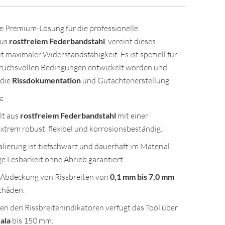
ie Premium-Lösung für die professionelle
aus
rostfreiem Federbandstahl
, vereint dieses
maximaler Widerstandsfähigkeit. Es ist speziell für
pruchsvollen Bedingungen entwickelt worden und
 die
Rissdokumentation
und Gutachtenerstellung.
:
lt aus
rostfreiem Federbandstahl
mit einer
xtrem robust, flexibel und korrosionsbeständig.
lierung ist tiefschwarz und dauerhaft im Material
ge Lesbarkeit ohne Abrieb garantiert.
Abdeckung von Rissbreiten von
0,1 mm bis 7,0 mm
chäden.
n den Rissbreitenindikatoren verfügt das Tool über
ala
bis 150 mm.