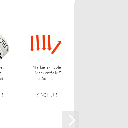
et
Markiersymbole
Markiersymbole
t
- Markierpfeile 5
- Koffer -
nd
Stück im...
Starterset
-4proof...
UR
6,90 EUR
53,00 EUR