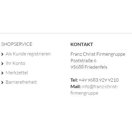
 DE
Persönliche Beratung 20 Jahre Erfahrung
Anwendu
SHOPSERVICE
KONTAKT
Als Kunde registrieren
Franz Christ Firmengruppe
Poststraße 6
Ihr Konto
95688 Friedenfels
Merkzettel
Tel:
+49 9683 929 9210
Barrierefreiheit
Mail:
info@franz-christ-
firmengruppe