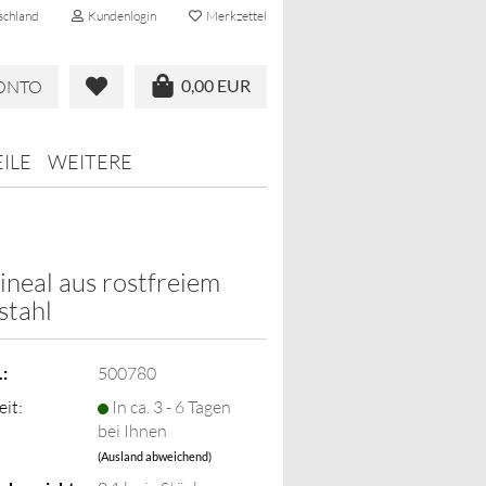
schland
Kundenlogin
Merkzettel
0,00 EUR
KONTO
ILE
WEITERE
lineal aus rostfreiem
stahl
:
500780
eit:
In ca. 3 - 6 Tagen
bei Ihnen
(Ausland abweichend)