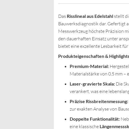
Das
Risslineal aus Edelstahl
stellt d
Bauwerksdiagnostik dar. Gefertigt 
Messwerkzeug höchste Präzision mit 
den dauerhaften Einsatz unter ans
bietet eine exzellente Lesbarkeit für
Produkteigenschaften & Highlights
Premium-Material:
Hergestel
Materialstärke von 0,5 mm – e
Laser-gravierte Skala:
Die Ska
verankert, was eine lebenslan
Präzise Rissbreitenmessung:
zur exakten Analyse von Baus
Doppelte Funktionalität:
Nebe
eine klassische
Längenmesssk