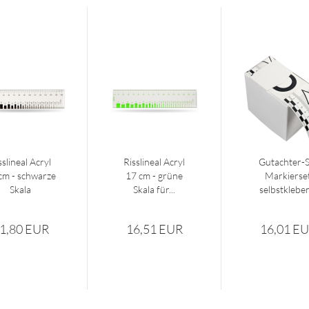
sslineal Acryl
Risslineal Acryl
Gutachter-S
cm - schwarze
17 cm - grüne
Markierse
Skala
Skala für...
selbstklebe
50...
1,80 EUR
16,51 EUR
16,01 E