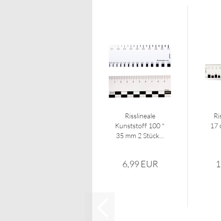
Risslineale
Ri
Kunststoff 100 *
17 
35 mm 2 Stück...
6,99 EUR
1