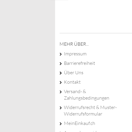
kostenloser Versand ab 200€ in
MEHR ÜBER...
Impressum
Barrierefreiheit
Über Uns
Kontakt
Versand- &
Zahlungsbedingungen
Widerrufsrecht & Muster-
Widerrufsformular
MeinEinkauf.ch