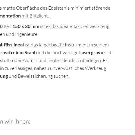
e matte Oberfläche des Edelstahls minimiert störende
mentation
mit Blitzlicht.
Maßen
150 x 30 mm
ist es das ideale Taschenwerkzeug
ten und Ingenieure.
l-Risslineal
ist das langlebigste Instrument in seinem
n
rostfreiem Stahl
und die hochwertige
Lasergravur
ist
off- oder Aluminiumlinealen deutlich überlegen. Es
e ein zuverlässiges, nahezu unverwüstliches Werkzeug
mung
und Beweissicherung suchen.
n wir Ihnen: